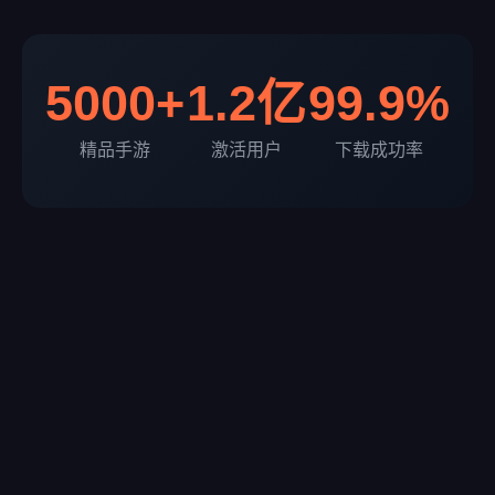
5000+
1.2亿
99.9%
精品手游
激活用户
下载成功率
如何开始游戏
简单三步，即刻进入九游游戏世界。