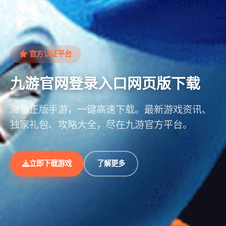
官方认证平台
九游官网登录入口网页版下载
海量正版手游，一键高速下载。最新游戏资讯、
独家礼包、攻略大全，尽在九游官方平台。
立即下载游戏
了解更多