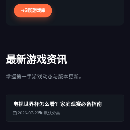
浏览游戏库
最新游戏资讯
掌握第一手游戏动态与版本更新。
电视世界杯怎么看？家庭观赛必备指南
2026-07-23
默认分类